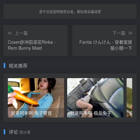
君不见高堂明镜悲白发，朝如青丝暮成雪
上一篇
下一篇
Coser@冲田凛花Rinka -
Fantia けんけん - 穿着家居
Rem Bunny Maid
服小憩一下
相关推荐
就是阿朱啊-兔子警官
就是阿朱啊-极品兔子
评论
抢沙发