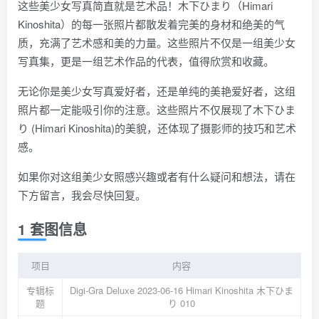
这些美少女写真简直就是艺术品！木下ひまり（Himari
Kinoshita）的每一张照片都散发着完美的身材和绝美的气
质，充满了艺术感和美的力量。这些照片不仅是一组美少女
写真集，更是一组艺术作品的代表，值得欣赏和收藏。
无论你是美少女写真爱好者，还是单纯的美艳爱好者，这组
照片都一定能吸引你的注意。这些照片不仅展现了木下ひま
り (Himari Kinoshita)的美貌，还体现了摄影师的技巧和艺术
感。
如果你对这组美少女照感兴趣或者有什么疑问和想法，请在
下方留言，我会尽快回复。
1 套图信息
项目
内容
专辑标
Digi-Gra Deluxe 2023-06-16 Himari Kinoshita 木下ひま
题
り 010