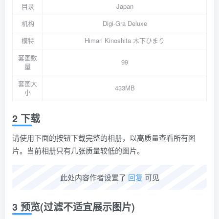
目录
Japan
机构
Digi-Gra Deluxe
模特
Himari Kinoshita 木下ひまり
套图数
99
量
套图大
433MB
小
2 下载
请使用下面的按钮下载完整的相册，以高质量查看所有图
片。当前相册只有几张质量较低的图片。
此处内容作者设置了
回复
可见
3 预览(过滤不适宜展示图片)