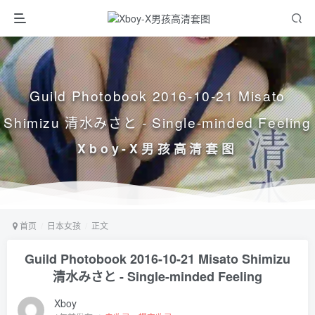
Guild Photobook 2016-10-21 Misato
Shimizu 清水みさと - Single-minded Feeling
Xboy-X男孩高清套图
首页
日本女孩
正文
Guild Photobook 2016-10-21 Misato Shimizu
清水みさと - Single-minded Feeling
Xboy